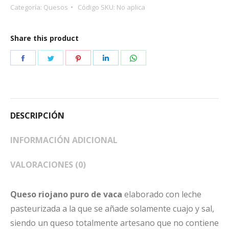
Categoría:
Quesos
Código SKU:
No aplica
Share this product
Share
Share
Share
Share
Share
on
on
on
on
on
Facebook
Twitter
Pinterest
LinkedIn
WhatsApp
DESCRIPCIÓN
INFORMACIÓN ADICIONAL
VALORACIONES (0)
Queso riojano puro de vaca
elaborado con leche
pasteurizada a la que se añade solamente cuajo y sal,
siendo un queso totalmente artesano que no contiene